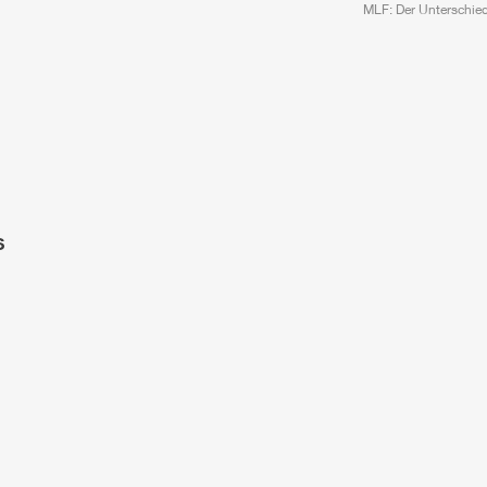
MLF
: Der Unterschied
S