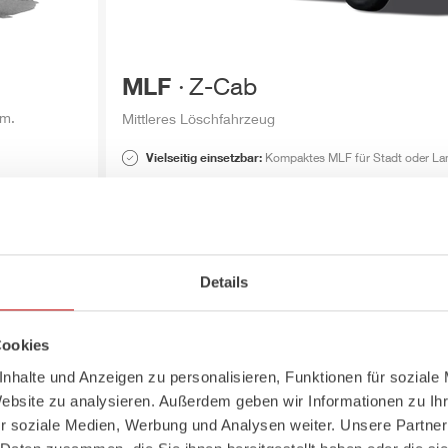
MLF
Z-Cab
um.
Mittleres Löschfahrzeug
Vielseitig einsetzbar:
Kompaktes
MLF
für Stadt oder La
te
Ergonmisch und durchdacht:
Z-Cab
Mannschaftskabine 
Atemschutzgeräte
Optimal ausgeleuchtet:
elektrisch verstellbarer LED-Li
Details
MLF
Z-Cab
Broschüre
MLF
Z-Cab
Datenblatt
Cookies
nhalte und Anzeigen zu personalisieren, Funktionen für soziale
Website zu analysieren. Außerdem geben wir Informationen zu I
r soziale Medien, Werbung und Analysen weiter. Unsere Partner