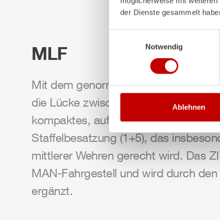
möglicherweise mit weiteren
der Dienste gesammelt habe
Einwilligungsauswahl
MLF
Notwendig
Mit dem genormten Mittleren Löschfa
die Lücke zwischen TSF‑W und LF 10.
Ablehnen
kompaktes, auf die Brandbekämpfung 
Staffelbesatzung (1+5), das insbeson
mittlerer Wehren gerecht wird. Das
Z
MAN-Fahrgestell und wird durch de
ergänzt.