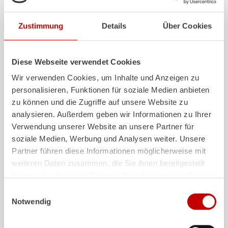
Zustimmung
Details
Über Cookies
ALPAS
Z-Cab
Diese Webseite verwendet Cookies
Das patentierte
ZIEGLER
Al
uminium-
Mehr Komfort und me
Wir verwenden Cookies, um Inhalte und Anzeigen zu
Pa
neel-
S
ystem ist nicht nur
die Mannschaft: Dam
personalisieren, Funktionen für soziale Medien anbieten
hochflexibel, sondern auch extrem
Maßstäbe gesetzt. D
zu können und die Zugriffe auf unsere Website zu
stabil und sehr langlebig.
Generation definiert
analysieren. Außerdem geben wir Informationen zu Ihrer
Feuerwehrfahrzeuge mit ALPAS
jetzt ganz neu: Als er
Verwendung unserer Website an unsere Partner für
Aufbauten sind im Einsatz absolut
europäischer Herstel
soziale Medien, Werbung und Analysen weiter. Unsere
zuverlässige Werkzeuge – und auf
ZIEGLER
zertifiziert
lange Sicht eine sichere Investition.
Gurtstraffer in der 
Partner führen diese Informationen möglicherweise mit
von Feuerwehrfahrz
weiteren Daten zusammen, die Sie ihnen bereitgestellt
Mehr erfahren
haben oder die sie im Rahmen Ihrer Nutzung der Dienste
Mehr erfahren
gesammelt haben.
Einwilligungsauswahl
Notwendig
Weitere Auslieferungen