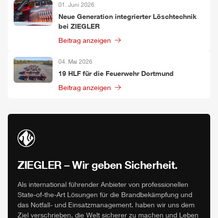
01. Juni 2026
Neue Generation integrierter Löschtechnik
bei
ZIEGLER
Beitrag anzeigen
04. Mai 2026
19
HLF
für die Feuerwehr Dortmund
Beitrag anzeigen
ZIEGLER
– Wir geben Sicherheit.
Als international führender Anbieter von professionellen
State-of-the-Art Lösungen für die Brandbekämpfung und
das Notfall- und Einsatzmanagement. haben wir uns dem
Ziel verschrieben, die Welt sicherer zu machen und Leben