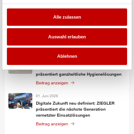
Weitere Beiträge
Alle zulassen
09. Juni 2026
HLF
20 XL: Mehr als nur ein
Auswahl erlauben
Feuerwehrfahrzeug
Beitrag anzeigen
Ablehnen
01. Juni 2026
Schutz für Einsatzkräfte im Fokus:
ZIEGLER
präsentiert ganzheitliche Hygienelösungen
Beitrag anzeigen
01. Juni 2026
Digitale Zukunft neu definiert:
ZIEGLER
präsentiert die nächste Generation
vernetzter Einsatzlösungen
Beitrag anzeigen