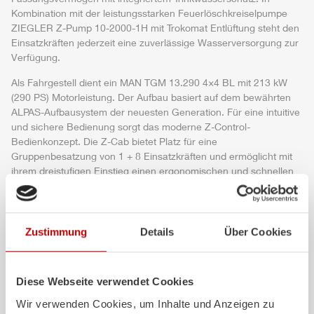
Kombination mit der leistungsstarken Feuerlöschkreiselpumpe
ZIEGLER
Z-Pump
10-2000-1H mit
Trokomat
Entlüftung steht den
Einsatzkräften jederzeit eine zuverlässige Wasserversorgung zur
Verfügung.
Als Fahrgestell dient ein MAN TGM 13.290 4×4 BL mit 213 kW
(290 PS) Motorleistung. Der Aufbau basiert auf dem bewährten
ALPAS
-Aufbausystem der neuesten Generation. Für eine intuitive
und sichere Bedienung sorgt das moderne
Z-Control
-
Bedienkonzept. Die
Z-Cab
bietet Platz für eine
Gruppenbesatzung von 1 + 8 Einsatzkräften und ermöglicht mit
ihrem dreistufigen Einstieg einen ergonomischen und schnellen
Fahrzeugzugang.
Auch bei der Ausrüstung wurde großer Wert auf Sicherheit und
Effizienz gelegt. Zur Ausstattung gehören unter anderem eine
Zustimmung
Details
Über Cookies
Z-Vision
LED-Umfeldbeleuchtung, ein pneumatischer Lichtmast
mit acht LED-Strahlern, ein Heckwarnsystem mit vier LED-
Leuchten sowie Manövrierscheinwerfer an den Außen-spiegeln.
Diese Webseite verwendet Cookies
Ergänzt wird das Sicherheitskonzept durch moderne
Assistenzsysteme wie einen Abbiegeas-sistenten und Frontblitzer
Wir verwenden Cookies, um Inhalte und Anzeigen zu
des Typs Sputnik Hybrid.