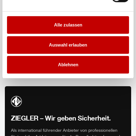
Digitales Produkt
Management Plattform für Fahrzeuge in Echtzeit
Details anzeigen
Alle zulassen
Z-Remote
Auswahl erlauben
Digitales Produkt
Ferndiagnose weltweit
Ablehnen
Details anzeigen
ZIEGLER
– Wir geben Sicherheit.
Als international führender Anbieter von professionellen