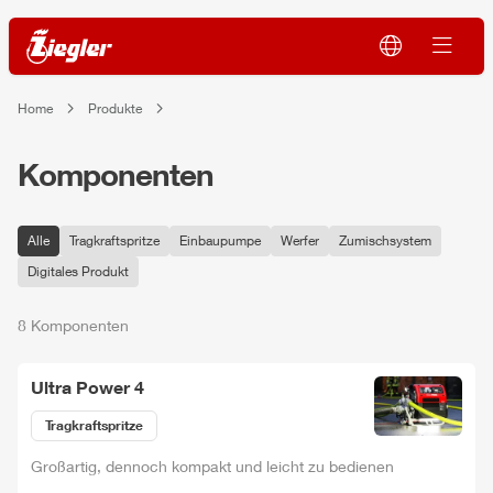
Home
Produkte
Komponenten
Alle
Tragkraftspritze
Einbaupumpe
Werfer
Zumischsystem
Digitales Produkt
8 Komponenten
Ultra
Power
4
Tragkraftspritze
Großartig, dennoch kompakt und leicht zu bedienen