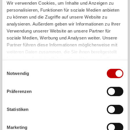
Maximale Stabilität, Beweglichkeit und Langlebigkeit für den
Wir verwenden Cookies, um Inhalte und Anzeigen zu
Einsatz
personalisieren, Funktionen für soziale Medien anbieten
zu können und die Zugriffe auf unsere Website zu
Details anzeigen
analysieren. Außerdem geben wir Informationen zu Ihrer
Verwendung unserer Website an unsere Partner für
ZIEGLER
Werfer
soziale Medien, Werbung und Analysen weiter. Unsere
Werfer
Partner führen diese Informationen möglicherweise mit
weiteren Daten zusammen, die Sie ihnen bereitgestellt
Leistungsstarke Werfer für Wasser, Schaum und Pulver
haben oder die sie im Rahmen Ihrer Nutzung der Dienste
Details anzeigen
gesammelt haben.
Einwilligungsauswahl
Notwendig
Z-Foam
Zumischsystem
Präferenzen
Zumischsystem
Z-Foam
– für mehr Löschkraft
Details anzeigen
Statistiken
Z-Connect
Marketing