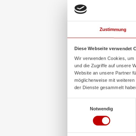
ALPAS
Zustimmung
Das patentierte
ZIEGLER
nicht nur hochflexibel, s
sehr langlebig. Feuerwe
Diese Webseite verwendet 
Aufbauten sind im Einsat
Werkzeuge – und auf lang
Wir verwenden Cookies, um I
Investition.
und die Zugriffe auf unsere 
Website an unsere Partner fü
Mehr erfahren
möglicherweise mit weiteren
der Dienste gesammelt habe
Einwilligungsauswahl
Notwendig