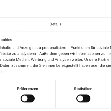
Z-Vision
Details
Al
uminium-
Pa
neel-
S
ystem ist
Das
Z-Vision
Beleuchtungssystem
ondern auch extrem stabil und
Profil minimiert die Verschattung i
hrfahrzeuge mit ALPAS
Fahrzeugfront, ‑seiten und ‑heck i
Cookies
z absolut zuverlässige
Signal- und Beleuchtungselemente
e Sicht eine sichere
Sichtbarkeit.
nhalte und Anzeigen zu personalisieren, Funktionen für soziale
Website zu analysieren. Außerdem geben wir Informationen zu I
Mehr erfahren
r soziale Medien, Werbung und Analysen weiter. Unsere Partner
 Daten zusammen, die Sie ihnen bereitgestellt haben oder die s
n.
Präferenzen
Statistiken