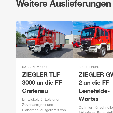
Weitere Auslieferungen
03. August 2026
30. Juli 2026
ZIEGLER
TLF
ZIEGLER
GW
3000 an die FF
2 an die FF
Grafenau
Leinefelde-
Worbis
Entwickelt für Leistung,
Zuverlässigkeit und
Optimiert für schnelle
Sicherheit, ausgeliefert von
Abläufe im Einsatzfall