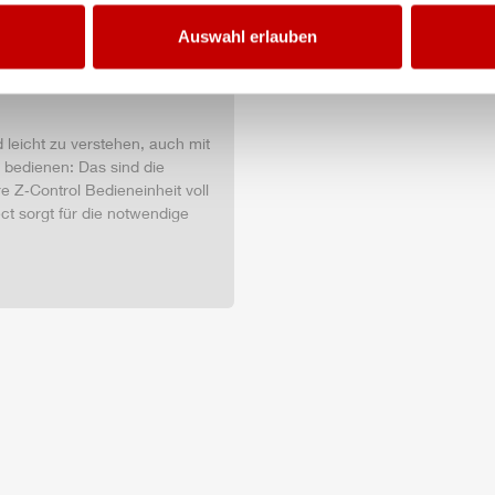
Auswahl erlauben
d leicht zu verstehen, auch mit
u bedienen: Das sind die
e Z‑Control Bedieneinheit voll
ct sorgt für die notwendige