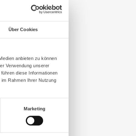
Über Cookies
 mit 4-Kammer-LED-
m Arbeitsbereich. In
ntegrierte modernste
 verbessern die
 Medien anbieten zu können
hrer Verwendung unserer
 führen diese Informationen
ie im Rahmen Ihrer Nutzung
Marketing