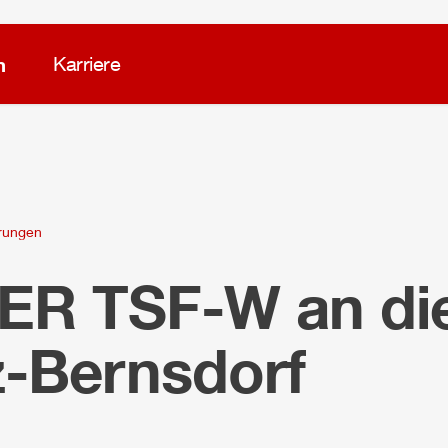
m
Karriere
erungen
LER
TSF-W an di
z-Bernsdorf