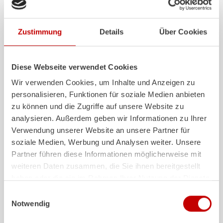
Zustimmung
Details
Über Cookies
Diese Webseite verwendet Cookies
ALPAS
Z-Cab
Wir verwenden Cookies, um Inhalte und Anzeigen zu
Das patentierte
ZIEGLER
Al
uminium-
Mehr Komfort und me
personalisieren, Funktionen für soziale Medien anbieten
Pa
neel-
S
ystem ist nicht nur
die Mannschaft: Dam
zu können und die Zugriffe auf unsere Website zu
hochflexibel, sondern auch extrem
Maßstäbe gesetzt. D
stabil und sehr langlebig.
Generation definiert
analysieren. Außerdem geben wir Informationen zu Ihrer
Feuerwehrfahrzeuge mit ALPAS
jetzt ganz neu: Als er
Verwendung unserer Website an unsere Partner für
Aufbauten sind im Einsatz absolut
europäischer Herstel
soziale Medien, Werbung und Analysen weiter. Unsere
zuverlässige Werkzeuge – und auf
ZIEGLER
zertifiziert
Partner führen diese Informationen möglicherweise mit
lange Sicht eine sichere Investition.
Gurtstraffer in der 
weiteren Daten zusammen, die Sie ihnen bereitgestellt
von Feuerwehrfahrz
Mehr erfahren
haben oder die sie im Rahmen Ihrer Nutzung der Dienste
Mehr erfahren
gesammelt haben.
Einwilligungsauswahl
Notwendig