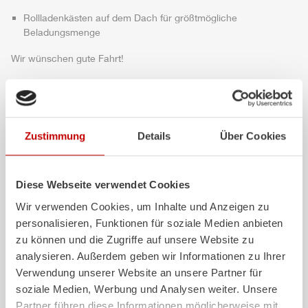
Rollladenkästen auf dem Dach für größtmögliche
Beladungsmenge
Wir wünschen gute Fahrt!
Highlights des Fahrzeugs
Zustimmung
Details
Über Cookies
Diese Webseite verwendet Cookies
Wir verwenden Cookies, um Inhalte und Anzeigen zu
personalisieren, Funktionen für soziale Medien anbieten
zu können und die Zugriffe auf unsere Website zu
analysieren. Außerdem geben wir Informationen zu Ihrer
ALPAS
Z-Cab
Verwendung unserer Website an unsere Partner für
soziale Medien, Werbung und Analysen weiter. Unsere
Das patentierte
ZIEGLER
Al
uminium-
Mehr Komfort und me
Partner führen diese Informationen möglicherweise mit
Pa
neel-
S
ystem ist nicht nur
die Mannschaft: Dam