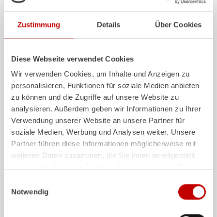
Zustimmung
Details
Über Cookies
ALPAS
Z-Cab
Diese Webseite verwendet Cookies
Das patentierte
ZIEGLER
Al
uminium-
Mehr Komfort und me
Wir verwenden Cookies, um Inhalte und Anzeigen zu
Pa
neel-
S
ystem ist nicht nur
die Mannschaft: Dam
personalisieren, Funktionen für soziale Medien anbieten
hochflexibel, sondern auch extrem
Maßstäbe gesetzt. D
zu können und die Zugriffe auf unsere Website zu
stabil und sehr langlebig.
Generation definiert
analysieren. Außerdem geben wir Informationen zu Ihrer
Feuerwehrfahrzeuge mit ALPAS
jetzt ganz neu: Als er
Verwendung unserer Website an unsere Partner für
Aufbauten sind im Einsatz absolut
europäischer Herstel
soziale Medien, Werbung und Analysen weiter. Unsere
zuverlässige Werkzeuge – und auf
ZIEGLER
zertifiziert
lange Sicht eine sichere Investition.
Gurtstraffer in der 
Partner führen diese Informationen möglicherweise mit
von Feuerwehrfahrz
weiteren Daten zusammen, die Sie ihnen bereitgestellt
Mehr erfahren
haben oder die sie im Rahmen Ihrer Nutzung der Dienste
Mehr erfahren
gesammelt haben.
Einwilligungsauswahl
Notwendig
Weitere Auslieferungen