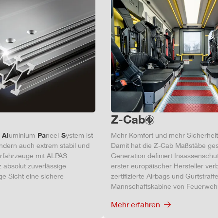
Z-Cab
Al
uminium-
Pa
neel-
S
ystem ist
Mehr Komfort und mehr Sicherheit
ondern auch extrem stabil und
Damit hat die
Z-Cab
Maßstäbe gese
hrfahrzeuge mit ALPAS
Generation definiert Insassenschut
z absolut zuverlässige
erster europäischer Hersteller ve
e Sicht eine sichere
zertifizierte
Air
bags und Gurtstraffe
Mannschaftskabine von Feuerweh
Mehr erfahren