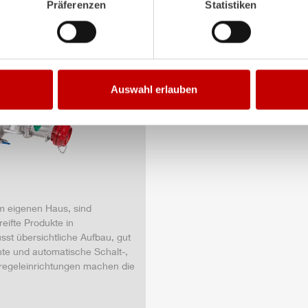
Präferenzen
Statistiken
Auswahl erlauben
im eigenen Haus, sind
ifte Produkte in
sst übersichtliche Aufbau, gut
te und automatische Schalt-,
kregeleinrichtungen machen die