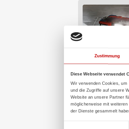
Zustimmung
Diese Webseite verwendet 
Z-Vision
Wir verwenden Cookies, um I
Das
Z-Vision
Beleuchtun
und die Zugriffe auf unsere 
Profil minimiert die Versc
Website an unsere Partner fü
Fahrzeugfront, ‑seiten un
möglicherweise mit weiteren
Signal- und Beleuchtung
Sichtbarkeit.
der Dienste gesammelt habe
Mehr erfahren
Einwilligungsauswahl