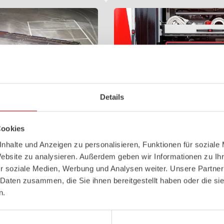
Details
Cookies
Z-Control
nhalte und Anzeigen zu personalisieren, Funktionen für soziale
gssystem mit 4-Kammer-LED-
Übersichtlich, logisch und leicht z
Website zu analysieren. Außerdem geben wir Informationen zu I
hattung im Arbeitsbereich. In
Einsatzkleidung sicher zu bedienen
r soziale Medien, Werbung und Analysen weiter. Unsere Partner
d ‑heck integrierte modernste
Anforderungen, die unsere Z‑Contr
 Daten zusammen, die Sie ihnen bereitgestellt haben oder die s
selemente verbessern die
und ganz erfüllt. Z‑Connect sorgt 
Vernetzung.
n.
Mehr erfahren