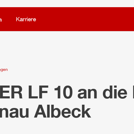
m
Karriere
ngen
LER
LF 10 an die
nau Albeck