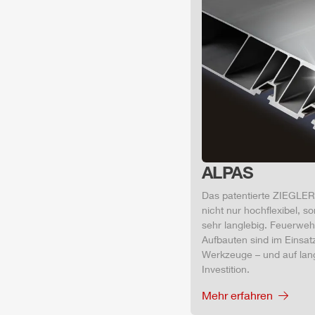
ALPAS
Das patentierte
ZIEGLER
nicht nur hochflexibel, s
sehr langlebig. Feuerwe
Aufbauten sind im Einsat
Werkzeuge – und auf lang
Investition.
Mehr erfahren