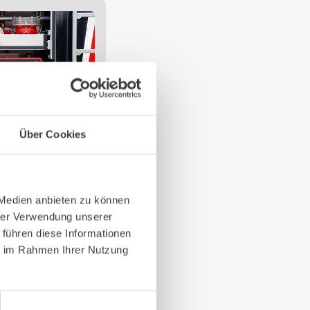
Über Cookies
 Medien anbieten zu können
u verstehen, auch mit
hrer Verwendung unserer
: Das sind die
 führen diese Informationen
ol Bedieneinheit voll
ie im Rahmen Ihrer Nutzung
für die notwendige