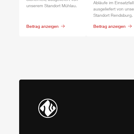
Abläufe im Einsatzfall
unserem Standort
Mühlau
.
ausgeliefert von uns
Standort
Rendsburg
.
Beitrag anzeigen
Beitrag anzeigen