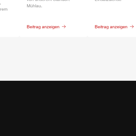
,
Mühlau
.
erem
Beitrag anzeigen
Beitrag anzeigen