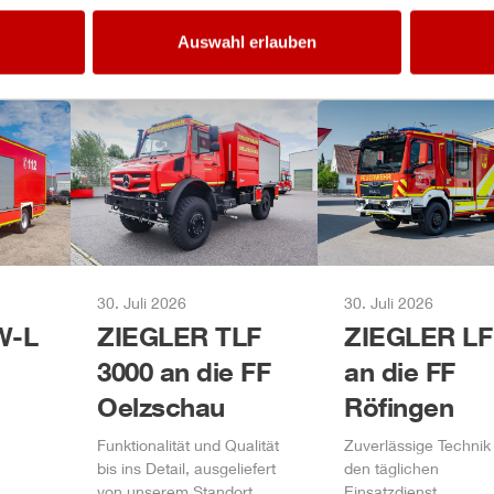
Auswahl erlauben
30. Juli 2026
30. Juli 2026
-L
ZIEGLER
TLF
ZIEGLER
LF
3000 an die FF
an die FF
Oelzschau
Röfingen
Funktionalität und Qualität
Zuverlässige Technik 
bis ins Detail, ausgeliefert
den täglichen
von unserem Standort
Einsatzdienst.