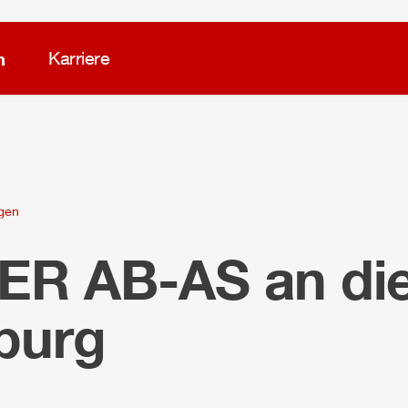
m
Karriere
ngen
LER
AB-AS an di
burg