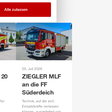
Alle zulassen
29. Juli 2026
 20
ZIEGLER
MLF
an die FF
Süderdeich
für
Technik, auf die sich
Einsatzkräfte verlassen
können, ausgeliefert von