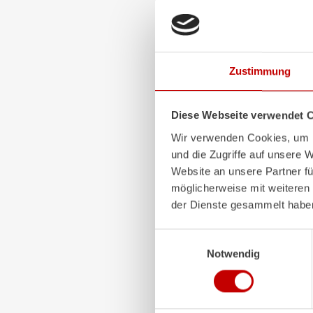
Entnehmbare Aufstiegs
Staukastenklimaanlag
Stauplatz für 5 Rollco
Zustimmung
Pneumatischer Lichtm
Ergonomische Arbeits
Diese Webseite verwendet 
Wir verwenden Cookies, um I
Digitale Wetterstation
und die Zugriffe auf unsere 
Wir wünschen gute Fahrt
Website an unsere Partner fü
möglicherweise mit weiteren
der Dienste gesammelt habe
Einwilligungsauswahl
Notwendig