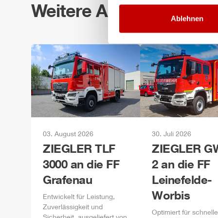
Weitere Auslieferungen
Ablehnen
03. August 2026
30. Juli 2026
ZIEGLER
TLF
ZIEGLER
GW
3000 an die FF
2 an die FF
Grafenau
Leinefelde-
Worbis
Entwickelt für Leistung,
Zuverlässigkeit und
Optimiert für schnelle
Sicherheit, ausgeliefert von