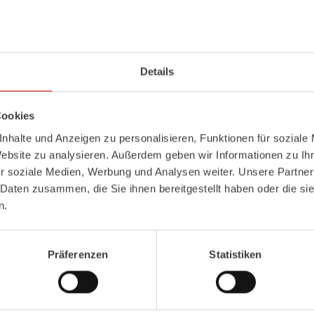
leitern an den Außenseiten gelagert
e Dometic Freshwell 3000
ntainer
Details
ast mit 6 LED-Scheinwerfern
fläche mit Unterbauschränken
Cookies
nhalte und Anzeigen zu personalisieren, Funktionen für soziale
Website zu analysieren. Außerdem geben wir Informationen zu I
!
r soziale Medien, Werbung und Analysen weiter. Unsere Partner
 Daten zusammen, die Sie ihnen bereitgestellt haben oder die s
n.
Präferenzen
Statistiken