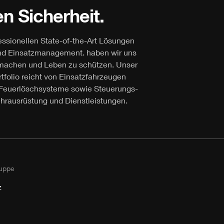
n Sicherheit.
fessionellen State-of-the-Art Lösungen
und Einsatzmanagement. haben wir uns
u machen und Leben zu schützen. Unser
folio reicht von Einsatzfahrzeugen
nd Feuerlöschsysteme sowie Steuerungs-
hrausrüstung und Dienstleistungen.
uppe
z