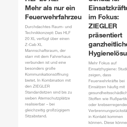
Mehr als nur ein
Einsatzkräft
Feuerwehrfahrzeug
im Fokus:
ZIEGLER
Durchdachtes Raum- und
Technikkonzept: Das
HLF
präsentiert
20 XL verfügt über einen
ganzheitlich
Z-Cab
XL
Mannschaftsraum, der
Hygienelös
starr mit dem Fahrerhaus
verbunden ist und eine
Mehr Fokus auf
besonders große
Einsatzhygiene: Stud
Kommunikationsöffnung
zeigen, dass
bietet. In Kombination mit
Feuerwehrkräfte bei
den
ZIEGLER
Einsätzen häufig mit
Standardsitzen sind bis zu
gesundheitsschädlic
sieben Atemschutzplätze
Stoffen wie Rußpartik
realisierbar – bei
oder krebserregende
gleichzeitig großzügigem
Verbrennungsrückst
Sitzabstand.
in Kontakt kommen
können. Diese könne