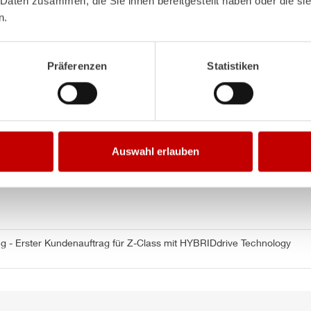
 Daten zusammen, die Sie ihnen bereitgestellt haben oder die s
en, die es den Flughäfen ermöglichen, noch leistungsfähiger z
n.
 zu erreichen.“
n Schmidt, Produktmanager Flugfeldlöschfahrzeuge bei
ZIEGL
Präferenzen
Statistiken
kontinuierlicher Weiterentwicklung unserer
Z-Class
sind wir zu
BRIDdrive
als Favorit für die britischen Flughafenfeuerwehren 
ht nur um die Umweltziele zu erreichen, sondern auch um die a
sern.“
Auswahl erlauben
d technische Daten finden Sie in der offiziellen Pressemitteil
ng - Erster Kundenauftrag für
Z-Class
mit
HYBRIDdrive
Technology