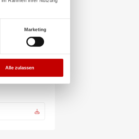
ie im Rahmen Ihrer Nutzung
u sein und gleichzeitig
ER
, hinzu:
Marketing
versichtlich, dass sich
und -rettungsdienste
llgemeine betriebliche
Alle zulassen
ung.