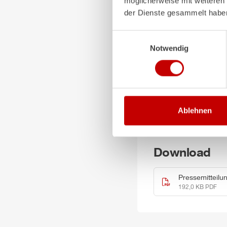
möglicherweise mit weiteren
Technologien gegeb
der Dienste gesammelt habe
höhere Umweltziele
Einwilligungsauswahl
Zum Schluss fügt Fabia
Notwendig
„Nach jahrelanger 
unser neuer
Z6
HY
erweisen wird, nic
Effizienz zu verbes
Ablehnen
Weitere Informationen un
Download
Pressemitteilu
192,0 KB PDF