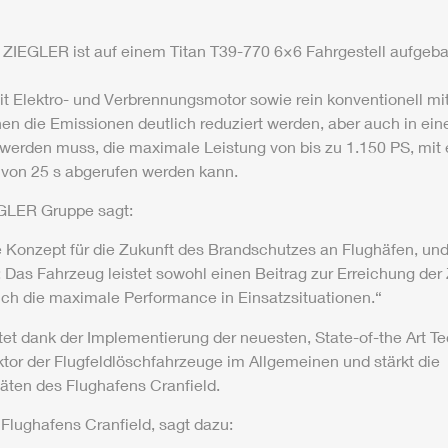
n
ZIEGLER
ist auf einem Titan T39-770 6×6 Fahrgestell aufgeba
mit Elektro- und Verbrennungsmotor sowie rein konventionell mi
 die Emissionen deutlich reduziert werden, aber auch in einer
t werden muss, die maximale Leistung von bis zu 1.150 PS, mit
 von 25 s abgerufen werden kann.
GLER
Gruppe sagt:
te Konzept für die Zukunft des Brandschutzes an Flughäfen, un
 Das Fahrzeug leistet sowohl einen Beitrag zur Erreichung der 
uch die maximale Performance in Einsatzsituationen.“
tet dank der Implementierung der neuesten, State-of-the Art T
ktor der Flugfeldlöschfahrzeuge im Allgemeinen und stärkt die
äten des Flughafens Cranfield.
 Flughafens Cranfield, sagt dazu: