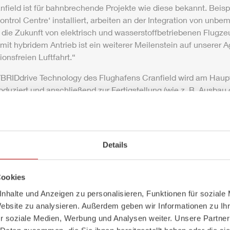
nfield ist für bahnbrechende Projekte wie diese bekannt. Beisp
Control Centre‘ installiert, arbeiten an der Integration von un
die Zukunft von elektrisch und wasserstoffbetriebenen Flugz
mit hybridem Antrieb ist ein weiterer Meilenstein auf unserer A
onsfreien Luftfahrt.“
BRIDdrive
Technology des Flughafens Cranfield wird am Haup
oduziert und anschließend zur Fertigstellung (wie z. B. Ausba
chtungen sowie Anbringung der Außengrafik an Venari, exklu
in West Yorkshire geschickt. Venari wird auch die entsprechen
übernehmen.
Details
ri und
ZIEGLER
gemeinsam daran, die
Z-Class
aktiv auf dem br
Cookies
enari kommentiert:
nhalte und Anzeigen zu personalisieren, Funktionen für soziale
r
Z-Class
im Jahr 2021 in Großbritannien hat der britischen Luft
Website zu analysieren. Außerdem geben wir Informationen zu I
n Wettbewerb zu einem Zeitpunkt beschert, an dem Innovation
r soziale Medien, Werbung und Analysen weiter. Unsere Partner
he Qualität und Innovationskraft eine Antwort auf die Nachfra