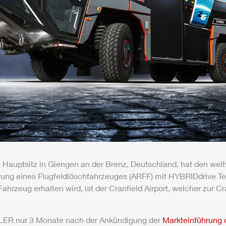
 Hauptsitz in
Giengen
an der Brenz, Deutschland, hat den welt
rung eines Flugfeldlöschfahrzeuges (
ARFF
) mit
HYBRIDdrive
Te
Fahrzeug erhalten wird, ist der Cranfield
Air
port, welcher zur Cr
LER
nur 3 Monate nach der Ankündigung der
Markteinführung