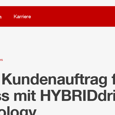
m
Karriere
es
 Kundenauftrag 
ss
mit
HYBRIDdr
ology