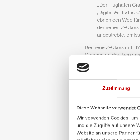
„Der Flughafen Cra
‚Digital
Air
Traffic 
ebnen den Weg für 
der neuen
Z-Class
angestrebte, emissi
Die neue
Z-Class
mit
HY
Giengen
an der Brenz pr
von Kommunikationseinri
Vereinigten Königreich, 
nach der Auslieferung 
Zustimmung
Seit 2021 arbeiten Vena
einzuführen.
Diese Webseite verwendet 
Oliver North, CEO von V
Wir verwenden Cookies, um I
„Die Einführung de
und die Zugriffe auf unsere 
dringend benötigte
Website an unsere Partner fü
hat durch seine ho