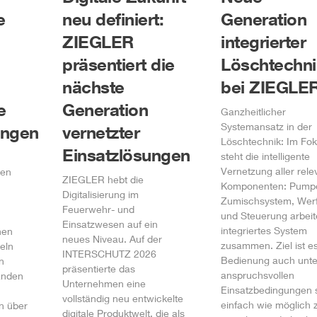
e
neu definiert:
Generation
ZIEGLER
integrierter
präsentiert die
Löschtechni
nächste
bei
ZIEGLE
e
Generation
Ganzheitlicher
Systemansatz in der
ungen
vernetzter
Löschtechnik: Im Fo
Einsatzlösungen
steht die intelligente
Vernetzung aller rel
ien
ZIEGLER
hebt die
Komponenten: Pump
Digitalisierung im
Zumischsystem, Wer
Feuerwehr- und
und Steuerung arbeit
Einsatzwesen auf ein
integriertes System
hen
neues Niveau. Auf der
zusammen. Ziel ist es
eln
INTERSCHUTZ 2026
Bedienung auch unte
n
präsentierte das
anspruchsvollen
änden
Unternehmen eine
Einsatzbedingungen 
vollständig neu entwickelte
einfach wie möglich 
n über
digitale Produktwelt, die als