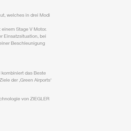
ut, welches in drei Modi
t einem Stage V Motor.
 Einsatzsituation, bei
 einer Beschleunigung
d kombiniert das Beste
Ziele der ‚Green
Air
ports‘
echnologie von
ZIEGLER