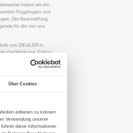
ielsweise haben wir ein
bemannten Flugzeugen und
eugen. Die Beschaffung
genda für die von uns
tsitz von
ZIEGLER
in
u der Geräteräume, Einbau
siver
ZIEGLER
Partner im
den Serviceleistungen
Über Cookies
itischen Markt
 Medien anbieten zu können
fahrtindustrie den
hrer Verwendung unserer
 gefragt war.
ZIEGLER
 führen diese Informationen
ge nach neuen