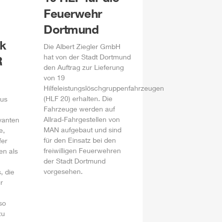
Feuerwehr
Dortmund
k
Die
Albert
Ziegler
GmbH
hat von der Stadt Dortmund
R
den Auftrag zur Lieferung
von 19
Hilfeleistungslöschgruppenfahrzeugen
(
HLF
20) erhalten. Die
kus
Fahrzeuge werden auf
Allrad-Fahrgestellen von
evanten
MAN aufgebaut und sind
e,
für den Einsatz bei den
fer
freiwilligen Feuerwehren
en als
der Stadt Dortmund
vorgesehen.
, die
r
so
zu