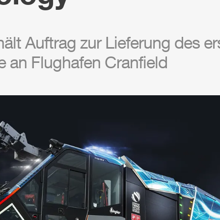
ält Auftrag zur Lieferung des e
e
an Flughafen Cranfield