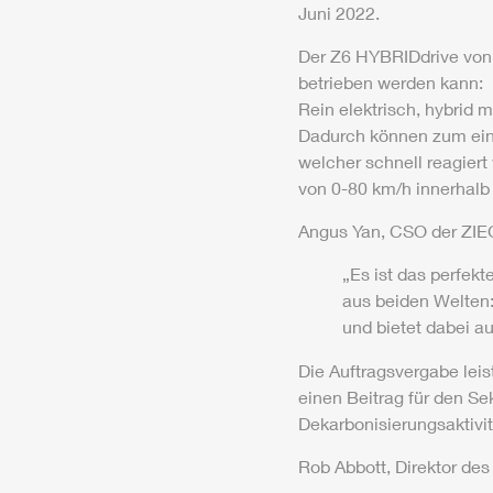
Juni 2022.
Der
Z6
HYBRIDdrive
vo
betrieben werden kann:
Rein elektrisch, hybrid 
Dadurch können zum einen
welcher schnell reagier
von 0-80 km/h innerhalb
Angus Yan, CSO der
ZIE
„Es ist das perfek
aus beiden Welten:
und bietet dabei a
Die Auftragsvergabe leis
einen Beitrag für den Se
Dekarbonisierungsaktivit
Rob Abbott, Direktor des