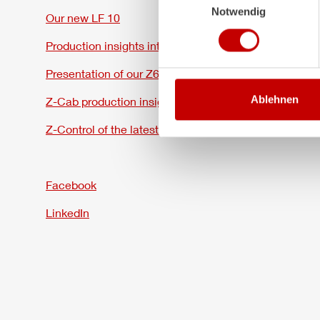
Notwendig
Our new LF 10
Production insights into our
Z6
Presentation of our
Z6
Ablehnen
Z-Cab
production insights
Z-Control
of the latest generation
Facebook
LinkedIn